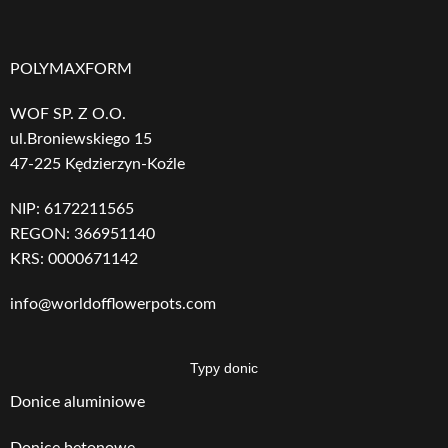
POLYMAXFORM
WOF SP. Z O.O.
ul.Broniewskiego 15
47-225 Kędzierzyn-Koźle
NIP: 6172211565
REGON: 366951140
KRS: 0000671142
info@worldofflowerpots.com
Typy donic
Donice aluminiowe
Donice betonowe