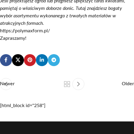
Jeśli projektujesz ogród lub pragniesz upiększyć taras kwiatami,
pamiętaj o właściwym doborze donic. Tutaj znajdziesz bogaty
wybór asortymentu wykonanego z trwałych materiałów w
atrakcyjnych formach.
https://polymaxform.pl/
Zapraszamy!
Newer
Older
[html_block id="258"]