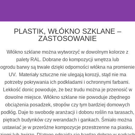
PLASTIK - WŁÓKNO SZKLANE
PLASTIK, WŁÓKNO SZKLANE –
ZASTOSOWANIE
Włókno szklane (fiberglass), które stosujemy w naszych donicach,
jest tworzywem sztucznym (plastikiem) wzmocnionym przy pomocy
Włókno szklane można wytworzyć w dowolnym kolorze z
cienkich włókien ze stopionego krzemu w połączeniu z żywicą
poliestrową. W krajach angielskojęzycznych można spotkać się z
palety RAL. Dobrane do kompozycji wnętrza lub
określeniem glass reinforced plastic. Chodzi o ten sam materiał.
ogrodu barwy są trwałe dzięki odporności włókna na promienie
UV. Materiały sztuczne nie ulegają korozji, stąd nie ma
potrzeby pokrywania ich podkładami i ochronnymi farbami.
Lekkość donic powoduje, że bez trudu można je przenosić w
dowolne miejsce. Włókno szklane nie powoduje zbędnego
obciążenia posadzek, stropów czy tym bardziej domowych
podłóg. Daje to swobodę aranżacji i doboru roślin na tarasach,
piętrach budynków czy werandach i gankach. Śmiało można
ustawiać je w przeróżne kompozycje przestrzenne na piasku,
ziemi lub żwirze. Dlatego odnajdą się bardzo dobrze w parkach