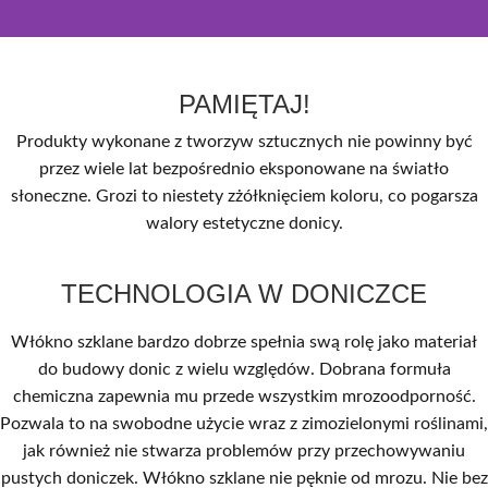
ROŚLINY W SMART CITY
Za sprawą łatwości formowania, włókno szklane pozwala nam na swobodę projektowania
PAMIĘTAJ!
donic. Takie same właściwości mają pojemniki sześcienne jak i okrągłe, zarówno niewielkie
jak i te wielkogabarytowe. Dzięki prostym, gładkim powierzchniom różne modele stworzą
kompozycje z mniejszymi kwiatami, jak z większymi roślinami jak np. oleandry. Włókno szklane
Produkty wykonane z tworzyw sztucznych nie powinny być
ukształtowane w sześciany, pozwoli na zbudowanie wyrazistego roślinnego akcentu np. na
przez wiele lat bezpośrednio eksponowane na światło
tarasie, w holu lub bramie wejściowej. Dzięki swemu wyglądowi i fakturze, włókno szklane
kojarzy się z nowoczesnością i techniką. Sugeruje wnętrze otwarte na innowacje i przemiany.
słoneczne. Grozi to niestety zżółknięciem koloru, co pogarsza
Awangardowym stylizacjom sprzyja możliwość doboru dowolnego koloru z palety RAL w
wersji matowej lub błyszczącej. Paleta ta liczy obecnie ponad 200 barw. Znajdziemy tam
walory estetyczne donicy.
ciepłe brązy, wesołe pomarańcze i zielenie, jak również industrialne szarości i błękity.
TECHNOLOGIA W DONICZCE
Włókno szklane bardzo dobrze spełnia swą rolę jako materiał
do budowy donic z wielu względów. Dobrana formuła
chemiczna zapewnia mu przede wszystkim mrozoodporność.
Pozwala to na swobodne użycie wraz z zimozielonymi roślinami,
jak również nie stwarza problemów przy przechowywaniu
pustych doniczek. Włókno szklane nie pęknie od mrozu. Nie bez