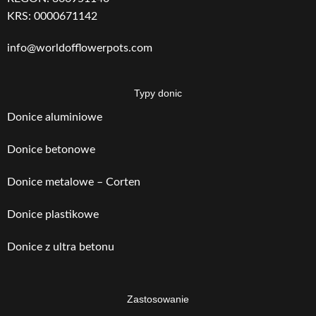
5
5
MATERIAŁU
MATERIAŁU
KRS: 0000671142
info@worldofflowerpots.com
WAGA
WAGA
13
27
Typy donic
Donice aluminiowe
Donice betonowe
Donice metalowe – Corten
Donice plastikowe
Donice z ultra betonu
Zastosowanie