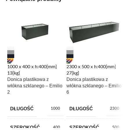
1000 x 400 x h:400[mm]
2300 x 500 x h:400[mm]
1
13[kg]
27[kg]
42
Donica plastikowa z
Donica plastikowa z
D
włókna szklanego – Emilio
włókna szklanego – Emilio
w
2
6
1
DŁUGOŚĆ
DŁUGOŚĆ
1000
2300
SZEROKOŚĆ
SZEROKOŚĆ
400
500