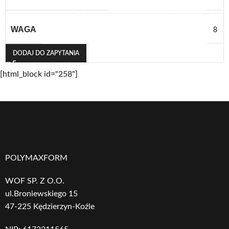
WAGA
8
DODAJ DO ZAPYTANIA
[html_block id="258"]
POLYMAXFORM
WOF SP. Z O.O.
ul.Broniewskiego 15
47-225 Kędzierzyn-Koźle