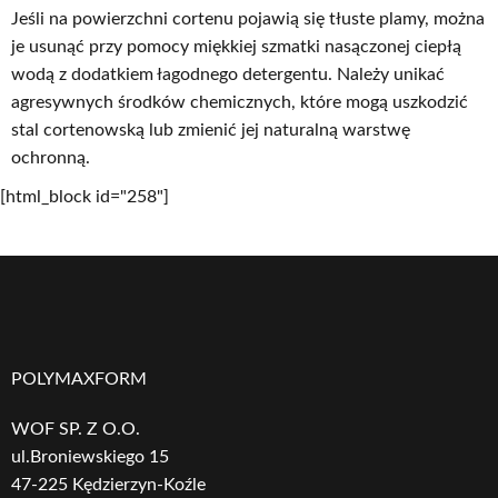
Jeśli na powierzchni cortenu pojawią się tłuste plamy, można
je usunąć przy pomocy miękkiej szmatki nasączonej ciepłą
wodą z dodatkiem łagodnego detergentu. Należy unikać
agresywnych środków chemicznych, które mogą uszkodzić
stal cortenowską lub zmienić jej naturalną warstwę
ochronną.
[html_block id="258"]
POLYMAXFORM
WOF SP. Z O.O.
ul.Broniewskiego 15
47-225 Kędzierzyn-Koźle