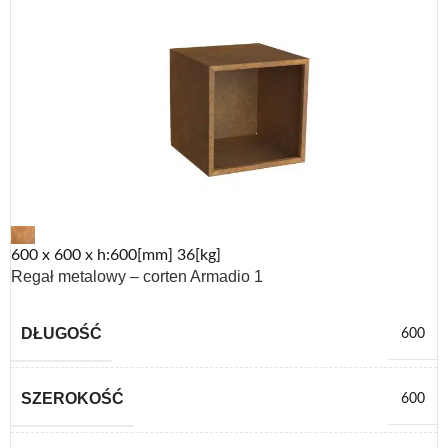
600 x 600 x h:600[mm] 36[kg]
Regał metalowy – corten Armadio 1
DŁUGOŚĆ
600
SZEROKOŚĆ
600