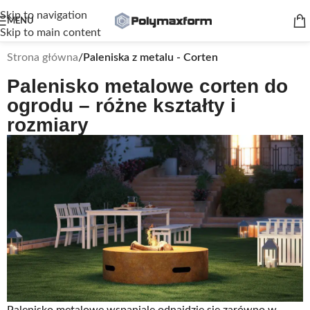
Skip to navigation
MENU
Skip to main content
Strona główna
/
Paleniska z metalu - Corten
Palenisko metalowe corten do
ogrodu – różne kształty i
rozmiary
Palenisko metalowe wspaniale odnajdzie się zarówno w