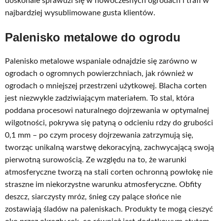
doskonale sprawdzi się w nowoczesnych ogrodach i trafi w
najbardziej wysublimowane gusta klientów.
Palenisko metalowe do ogrodu
Palenisko metalowe wspaniale odnajdzie się zarówno w
ogrodach o ogromnych powierzchniach, jak również w
ogrodach o mniejszej przestrzeni użytkowej. Blacha corten
jest niezwykle zadziwiającym materiałem. To stal, która
poddana procesowi naturalnego dojrzewania w optymalnej
wilgotności, pokrywa się patyną o odcieniu rdzy do grubości
0,1 mm – po czym procesy dojrzewania zatrzymują się,
tworząc unikalną warstwę dekoracyjną, zachwycającą swoją
pierwotną surowością. Ze względu na to, że warunki
atmosferyczne tworzą na stali corten ochronną powłokę nie
straszne im niekorzystne warunku atmosferyczne. Obfity
deszcz, siarczysty mróz, śnieg czy palące słońce nie
zostawiają śladów na paleniskach. Produkty te mogą cieszyć