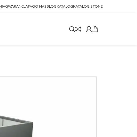
NIA
GWARANCJA
FAQ
O NAS
BLOG
KATALOG
KATALOG STONE