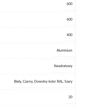
600
600
400
Aluminium
Kwadratowy
Biały
,
Czarny
,
Dowolny kolor RAL
,
Szary
20