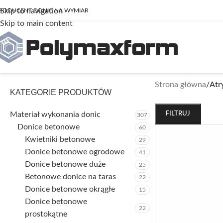
Skip to navigation
RODUCENT DONIC NA WYMIAR
Skip to main content
Strona główna
/
Atr
KATEGORIE PRODUKTÓW
Materiał wykonania donic
FILTRUJ
307
Donice betonowe
60
Kwietniki betonowe
29
Donice betonowe ogrodowe
41
Donice betonowe duże
25
Betonowe donice na taras
22
Donice betonowe okrągłe
15
Donice betonowe
22
prostokątne