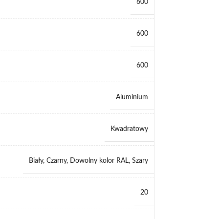
600
600
600
Aluminium
Kwadratowy
Biały
,
Czarny
,
Dowolny kolor RAL
,
Szary
20