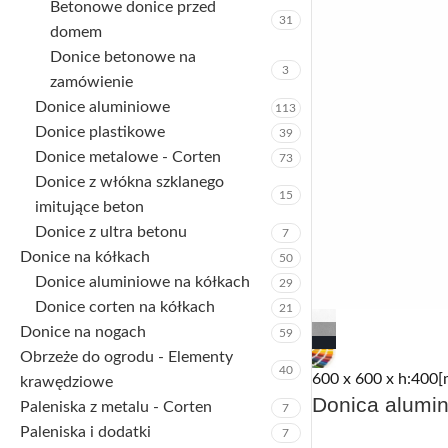
Betonowe donice przed
31
domem
Donice betonowe na
3
zamówienie
Donice aluminiowe
113
Donice plastikowe
39
Donice metalowe - Corten
73
Donice z włókna szklanego
15
imitujące beton
Donice z ultra betonu
7
Donice na kółkach
50
Donice aluminiowe na kółkach
29
Donice corten na kółkach
21
Donice na nogach
59
Obrzeże do ogrodu - Elementy
40
600 x 600 x h:400[
krawędziowe
Donica alumin
Paleniska z metalu - Corten
7
Paleniska i dodatki
7