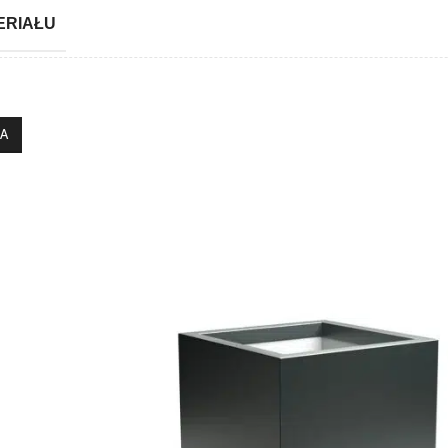
ERIAŁU
IA