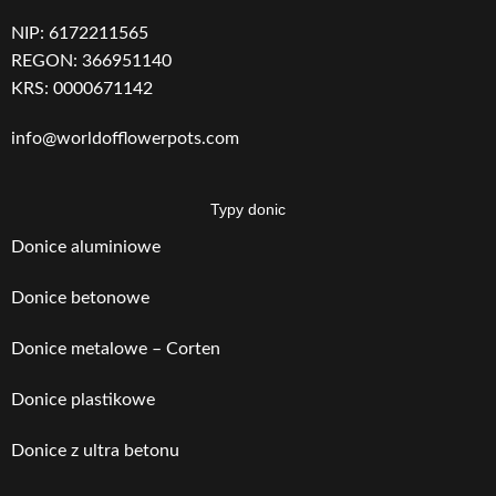
NIP: 6172211565
GRUBOŚĆ
GRUBOŚĆ
2
2
REGON: 366951140
MATERIAŁU
MATERIAŁU
KRS: 0000671142
WAGA
WAGA
40
60
info@worldofflowerpots.com
Typy donic
Donice aluminiowe
Donice betonowe
Donice metalowe – Corten
Donice plastikowe
Donice z ultra betonu