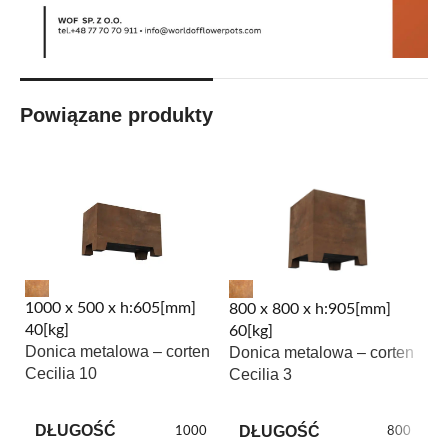
Powiązane produkty
1000 x 500 x h:605[mm]
800 x 800 x h:905[mm]
1
40[kg]
60[kg]
85
Donica metalowa – corten
Donica metalowa – corten
D
Cecilia 10
Cecilia 3
Ce
DŁUGOŚĆ
DŁUGOŚĆ
1000
800