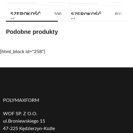
SZEROKOŚĆ
SZEROKOŚĆ
500
800
Podobne produkty
WYSOKOŚĆ
WYSOKOŚĆ
605
905
[html_block id="258"]
MATERIAŁ
MATERIAŁ
Corten
Corten
KSZTAŁT
KSZTAŁT
Prostokątny
Kwadratowy
KOLOR
KOLOR
Corten
Corten
DONICY
DONICY
POLYMAXFORM
WOF SP. Z O.O.
GRUBOŚĆ
GRUBOŚĆ
ul.Broniewskiego 15
20
20
OCIEPLENIA
OCIEPLENIA
47-225 Kędzierzyn-Koźle