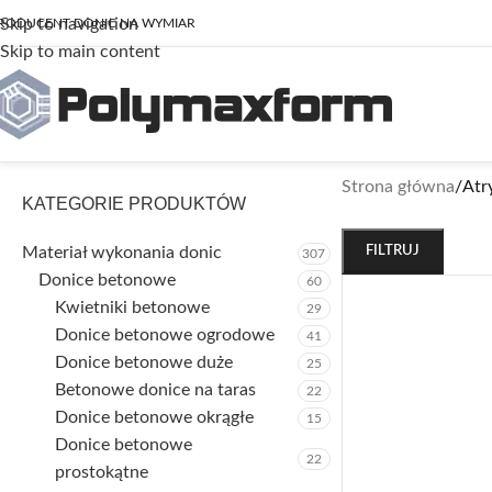
Skip to navigation
RODUCENT DONIC NA WYMIAR
Skip to main content
Strona główna
/
Atr
KATEGORIE PRODUKTÓW
Materiał wykonania donic
FILTRUJ
307
Donice betonowe
60
Kwietniki betonowe
29
Donice betonowe ogrodowe
41
Donice betonowe duże
25
Betonowe donice na taras
22
Donice betonowe okrągłe
15
Donice betonowe
22
prostokątne