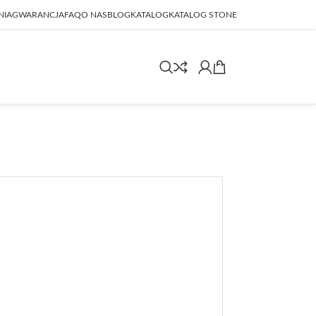
NIA
GWARANCJA
FAQ
O NAS
BLOG
KATALOG
KATALOG STONE