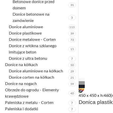
Betonowe donice przed
31
domem
Donice betonowe na
3
zamówienie
Donice aluminiowe
113
Donice plastikowe
39
Donice metalowe - Corten
73
Donice z włókna szklanego
15
imitujące beton
Donice z ultra betonu
7
Donice na kółkach
50
Donice aluminiowe na kółkach
29
Donice corten na kółkach
21
Donice na nogach
59
Obrzeże do ogrodu - Elementy
40
450 x 450 x h:460[
krawędziowe
Donica plasti
Paleniska z metalu - Corten
7
Paleniska i dodatki
7