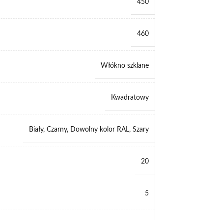
450
460
Włókno szklane
Kwadratowy
Biały
,
Czarny
,
Dowolny kolor RAL
,
Szary
20
5