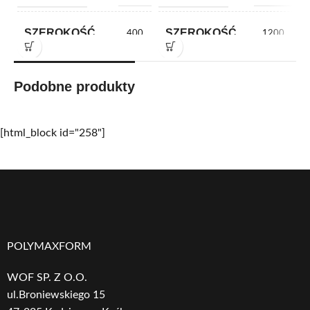
SZEROKOŚĆ
SZEROKOŚĆ
400
1200
WYSOKOŚĆ
WYSOKOŚĆ
1200
1000
Podobne produkty
Włókno
Włókno
MATERIAŁ
MATERIAŁ
[html_block id="258"]
szklane
szklane
KSZTAŁT
KSZTAŁT
Prostokątny
Kwadratowy
Biały
,
Czarny
,
Biały
,
Czarny
,
KOLOR
KOLOR
Dowolny kolor
Dowolny kolor
DONICY
DONICY
POLYMAXFORM
RAL
,
Szary
RAL
,
Szary
WOF SP. Z O.O.
GRUBOŚĆ
GRUBOŚĆ
ul.Broniewskiego 15
20
20
OCIEPLENIA
OCIEPLENIA