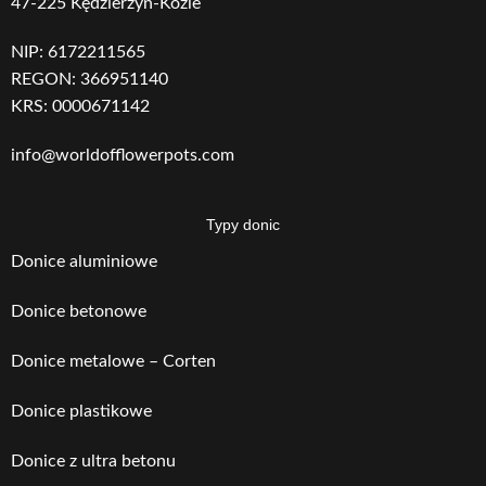
47-225 Kędzierzyn-Koźle
NIP: 6172211565
GRUBOŚĆ
GRUBOŚĆ
5
5
REGON: 366951140
MATERIAŁU
MATERIAŁU
KRS: 0000671142
WAGA
WAGA
info@worldofflowerpots.com
23
42
Typy donic
Donice aluminiowe
Donice betonowe
Donice metalowe – Corten
Donice plastikowe
Donice z ultra betonu