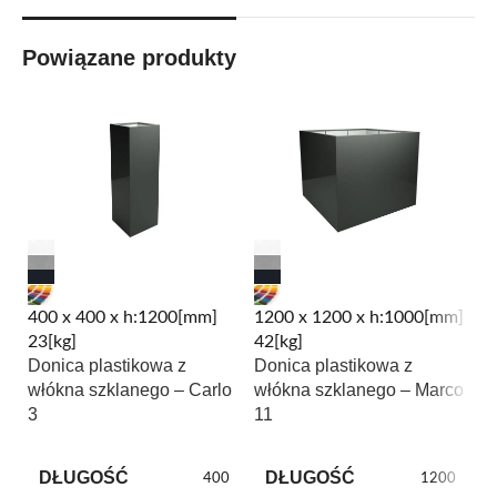
Powiązane produkty
400 x 400 x h:1200[mm]
1200 x 1200 x h:1000[mm]
6
23[kg]
42[kg]
12
Donica plastikowa z
Donica plastikowa z
D
włókna szklanego – Carlo
włókna szklanego – Marco
w
3
11
3
DŁUGOŚĆ
DŁUGOŚĆ
400
1200