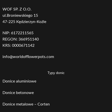
WOF SP. Z O.O.
ul.Broniewskiego 15
47-225 Kędzierzyn-Koźle
NIP: 6172211565
REGON: 366951140
KRS: 0000671142
info@worldofflowerpots.com
Typy donic
Donice aluminiowe
Donice betonowe
Donice metalowe – Corten