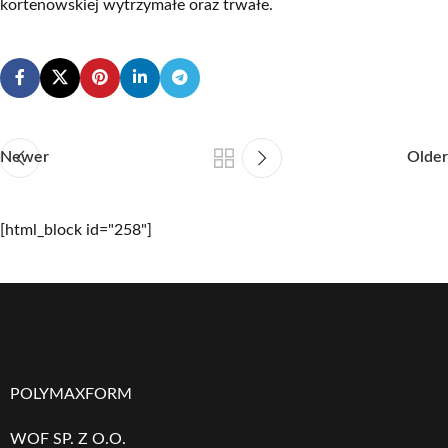
kortenowskiej wytrzymałe oraz trwałe.
Newer
Older
[html_block id="258"]
POLYMAXFORM
WOF SP. Z O.O.