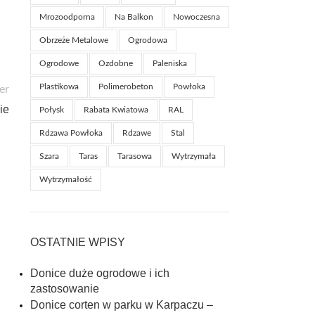
Mrozoodporna
Na Balkon
Nowoczesna
Obrzeże Metalowe
Ogrodowa
Ogrodowe
Ozdobne
Paleniska
Plastikowa
Polimerobeton
Powłoka
er
ie
Połysk
Rabata Kwiatowa
RAL
Rdzawa Powłoka
Rdzawe
Stal
Szara
Taras
Tarasowa
Wytrzymała
Wytrzymałość
OSTATNIE WPISY
Donice duże ogrodowe i ich
zastosowanie
Donice corten w parku w Karpaczu –