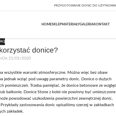
PRZYGOTOWANIE DONIC DO UŻYTKOWA
HOME
SKLEP
MATERIAŁY
GALERIA
KONTAKT
FAQ
orzystać donice?
an
On 21/01/2020
 na wszystkie warunki atmosferyczne. Można więc bez obaw
ba jednak wziąć pod uwagę parametry donic. Donice o dużych
ch pomieszczeń. Trzeba pamiętać, że donice betonowe ze wzglę
lub balkonie. Donice Stone z kolei nie powinny być umieszczone
ą może powodować uszkodzenia powierzchni zewnętrznej donic.
Przykłady zastosowania donic opisaliśmy szerzej w zakładkach
ych zakładek.