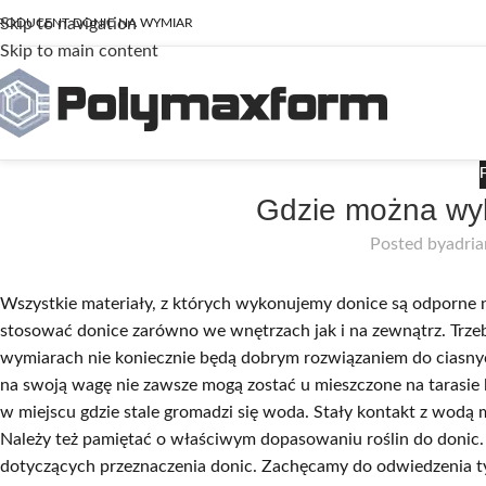
Skip to navigation
RODUCENT DONIC NA WYMIAR
Skip to main content
Gdzie można wyk
Posted by
adri
Wszystkie materiały, z których wykonujemy donice są odporne
stosować donice zarówno we wnętrzach jak i na zewnątrz. Trze
wymiarach nie koniecznie będą dobrym rozwiązaniem do ciasny
na swoją wagę nie zawsze mogą zostać u mieszczone na tarasie 
w miejscu gdzie stale gromadzi się woda. Stały kontakt z wod
Należy też pamiętać o właściwym dopasowaniu roślin do donic. 
dotyczących przeznaczenia donic. Zachęcamy do odwiedzenia t