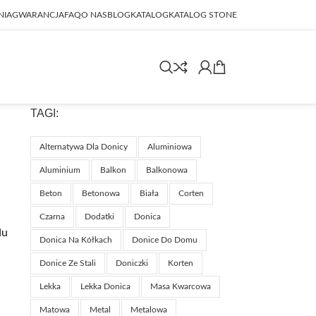
NIA
GWARANCJA
FAQ
O NAS
BLOG
KATALOG
KATALOG STONE
TAGI:
Alternatywa Dla Donicy
Aluminiowa
Aluminium
Balkon
Balkonowa
Beton
Betonowa
Biała
Corten
Czarna
Dodatki
Donica
du
Donica Na Kółkach
Donice Do Domu
Donice Ze Stali
Doniczki
Korten
Lekka
Lekka Donica
Masa Kwarcowa
Matowa
Metal
Metalowa