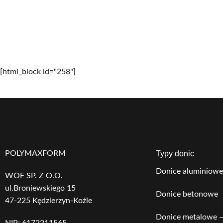
[html_block id="258"]
POLYMAXFORM
Typy donic
Donice aluminiowe
WOF SP. Z O.O.
ul.Broniewskiego 15
Donice betonowe
47-225 Kędzierzyn-Koźle
Donice metalowe –