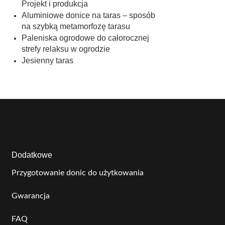
Projekt i produkcja
Aluminiowe donice na taras – sposób
na szybką metamorfozę tarasu
Paleniska ogrodowe do całorocznej
strefy relaksu w ogrodzie
Jesienny taras
Dodatkowe
Przygotowanie donic do użytkowania
Gwarancja
FAQ