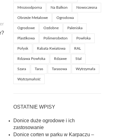
Mrozoodporna
Na Balkon
Nowoczesna
Obrzeże Metalowe
Ogrodowa
er
Ogrodowe
Ozdobne
Paleniska
e?
Plastikowa
Polimerobeton
Powłoka
Połysk
Rabata Kwiatowa
RAL
Rdzawa Powłoka
Rdzawe
Stal
Szara
Taras
Tarasowa
Wytrzymała
Wytrzymałość
OSTATNIE WPISY
Donice duże ogrodowe i ich
zastosowanie
Donice corten w parku w Karpaczu –