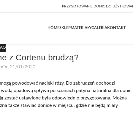
PRZYGOTOWANIE DONIC DO UŻYTKOWA
HOME
SKLEP
MATERIAŁY
GALERIA
KONTAKT
FAQ
e z Cortenu brudzą?
an
On 21/01/2020
 mogą powodować nacieki rdzy. Do zabrudzeń dochodzi
 z wodą opadową spływa po ścianach patyna naturalna dla donic 
mają zostać ustawione była odpowiednio przygotowana. Można
na także stawiać donice w miejscu, gdzie nie będą miały