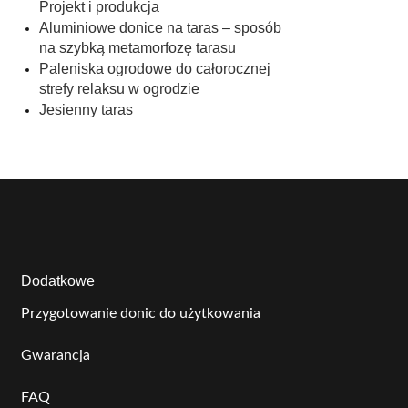
Projekt i produkcja
Aluminiowe donice na taras – sposób
na szybką metamorfozę tarasu
Paleniska ogrodowe do całorocznej
strefy relaksu w ogrodzie
Jesienny taras
Dodatkowe
Przygotowanie donic do użytkowania
Gwarancja
FAQ