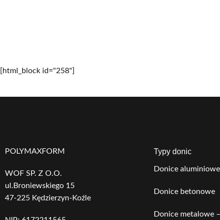
[html_block id="258"]
POLYMAXFORM
Typy donic
Donice aluminiowe
WOF SP. Z O.O.
ul.Broniewskiego 15
Donice betonowe
47-225 Kędzierzyn-Koźle
Donice metalowe –