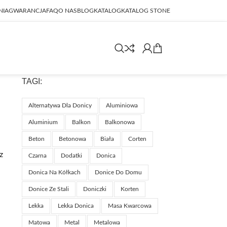
NIA
GWARANCJA
FAQ
O NAS
BLOG
KATALOG
KATALOG STONE
TAGI:
Alternatywa Dla Donicy
Aluminiowa
Aluminium
Balkon
Balkonowa
Beton
Betonowa
Biała
Corten
z
Czarna
Dodatki
Donica
Donica Na Kółkach
Donice Do Domu
Donice Ze Stali
Doniczki
Korten
Lekka
Lekka Donica
Masa Kwarcowa
Matowa
Metal
Metalowa