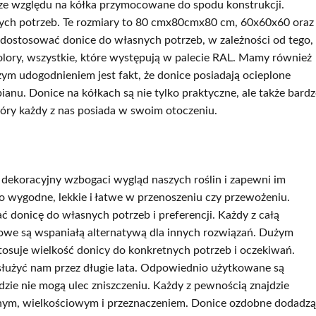
 ze względu na kółka przymocowane do spodu konstrukcji.
ych potrzeb. Te rozmiary to 80 cmx80cmx80 cm, 60x60x60 oraz
dostosować donice do własnych potrzeb, w zależności od tego,
kolory, wszystkie, które występują w palecie RAL. Mamy również
m udogodnieniem jest fakt, że donice posiadają ocieplone
nu. Donice na kółkach są nie tylko praktyczne, ale także bard
óry każdy z nas posiada w swoim otoczeniu.
dekoracyjny wzbogaci wygląd naszych roślin i zapewni im
 wygodne, lekkie i łatwe w przenoszeniu czy przewożeniu.
 donicę do własnych potrzeb i preferencji. Każdy z całą
niowe są wspaniałą alternatywą dla innych rozwiązań. Dużym
tosuje wielkość donicy do konkretnych potrzeb i oczekiwań.
służyć nam przez długie lata. Odpowiednio użytkowane są
zie nie mogą ulec zniszczeniu. Każdy z pewnością znajdzie
nym, wielkościowym i przeznaczeniem. Donice ozdobne dodadzą