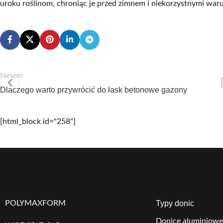
uroku roślinom, chroniąc je przed zimnem i niekorzystnymi war
Newer
Dlaczego warto przywrócić do łask betonowe gazony
[html_block id="258"]
POLYMAXFORM
Typy donic
Donice aluminiowe