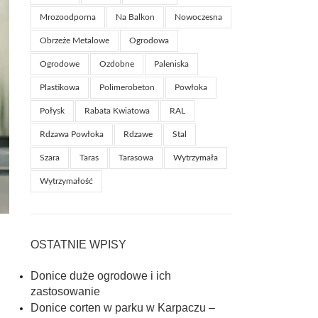
Mrozoodporna
Na Balkon
Nowoczesna
Obrzeże Metalowe
Ogrodowa
Ogrodowe
Ozdobne
Paleniska
Plastikowa
Polimerobeton
Powłoka
Połysk
Rabata Kwiatowa
RAL
Rdzawa Powłoka
Rdzawe
Stal
Szara
Taras
Tarasowa
Wytrzymała
Wytrzymałość
OSTATNIE WPISY
Donice duże ogrodowe i ich
zastosowanie
Donice corten w parku w Karpaczu –