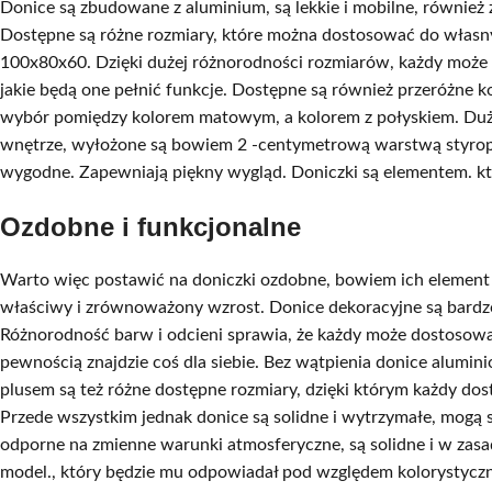
Donice są zbudowane z aluminium, są lekkie i mobilne, również
Dostępne są różne rozmiary, które można dostosować do własn
100x80x60. Dzięki dużej różnorodności rozmiarów, każdy może 
jakie będą one pełnić funkcje. Dostępne są również przeróżne 
wybór pomiędzy kolorem matowym, a kolorem z połyskiem. Duży
wnętrze, wyłożone są bowiem 2 -centymetrową warstwą styropia
wygodne. Zapewniają piękny wygląd. Doniczki są elementem. kt
Ozdobne i funkcjonalne
Warto więc postawić na doniczki ozdobne, bowiem ich element 
właściwy i zrównoważony wzrost. Donice dekoracyjne są bardzo
Różnorodność barw i odcieni sprawia, że każdy może dostosować
pewnością znajdzie coś dla siebie. Bez wątpienia donice alumi
plusem są też różne dostępne rozmiary, dzięki którym każdy dos
Przede wszystkim jednak donice są solidne i wytrzymałe, mogą 
odporne na zmienne warunki atmosferyczne, są solidne i w zasad
model., który będzie mu odpowiadał pod względem kolorystycz