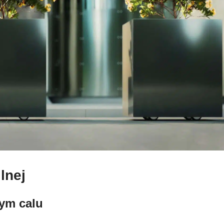
lnej
ym calu