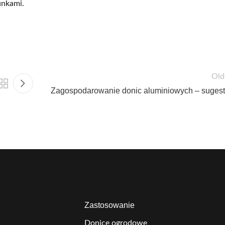
unkami.
Old
Zagospodarowanie donic aluminiowych – sugest
Zastosowanie
Donice ogrodowe