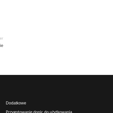
er
ie
Dodatkowe
Przygotowanie donic do użytkowania