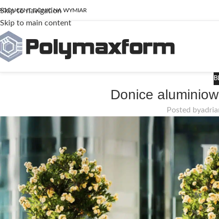
Skip to navigation
RODUCENT DONIC NA WYMIAR
Skip to main content
B
Donice aluminiowe
Posted by
adri