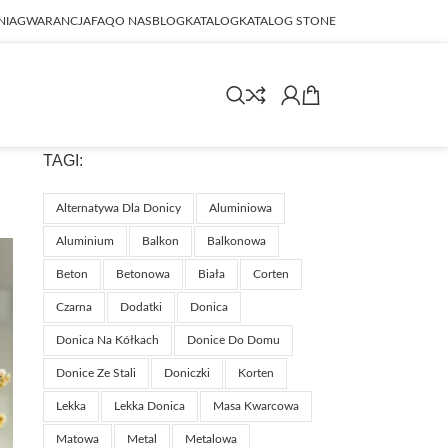
NIA
GWARANCJA
FAQ
O NAS
BLOG
KATALOG
KATALOG STONE
TAGI:
Alternatywa Dla Donicy
Aluminiowa
Aluminium
Balkon
Balkonowa
Beton
Betonowa
Biała
Corten
Czarna
Dodatki
Donica
Donica Na Kółkach
Donice Do Domu
Donice Ze Stali
Doniczki
Korten
Lekka
Lekka Donica
Masa Kwarcowa
Matowa
Metal
Metalowa