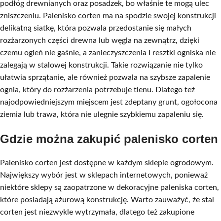
podłóg drewnianych oraz posadzek, bo właśnie te mogą ulec
zniszczeniu. Palenisko corten ma na spodzie swojej konstrukcji
delikatną siatkę, która pozwala przedostanie się małych
rozżarzonych części drewna lub węgla na zewnątrz, dzięki
czemu ogień nie gaśnie, a zanieczyszczenia I resztki ogniska nie
zalegają w stalowej konstrukcji. Takie rozwiązanie nie tylko
ułatwia sprzątanie, ale również pozwala na szybsze zapalenie
ognia, który do rozżarzenia potrzebuje tlenu. Dlatego też
najodpowiedniejszym miejscem jest zdeptany grunt, ogołocona
ziemia lub trawa, która nie ulegnie szybkiemu zapaleniu się.
Gdzie można zakupić palenisko corten
Palenisko corten jest dostępne w każdym sklepie ogrodowym.
Największy wybór jest w sklepach internetowych, ponieważ
niektóre sklepy są zaopatrzone w dekoracyjne paleniska corten,
które posiadają ażurową konstrukcję. Warto zauważyć, że stal
corten jest niezwykle wytrzymała, dlatego też zakupione