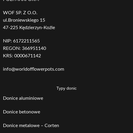
WOF SP. Z O.O.
ul.Broniewskiego 15
47-225 Kędzierzyn-Koźle
NIP: 6172211565
REGON: 366951140
KRS: 0000671142
info@worldofflowerpots.com
Typy donic
Donice aluminiowe
Donice betonowe
Donice metalowe – Corten