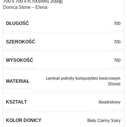
700 x 700 x h:700[mm] 20[kg]
Donica Stone – Elena
DŁUGOŚĆ
700
SZEROKOŚĆ
700
WYSOKOŚĆ
700
Laminat pokryty kompozytem kwarcowym
MATERIAŁ
(Stone)
KSZTAŁT
Kwadratowy
KOLOR DONICY
Biały
,
Czarny
,
Szary