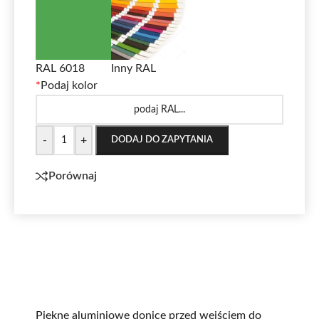
RAL 6018
Inny RAL
*
Podaj kolor
-
+
DODAJ DO ZAPYTANIA
Porównaj
Piękne aluminiowe donice przed wejściem do