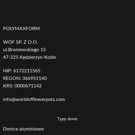
MATERIAŁ
MATERIAŁ
Aluminium
Aluminium
POLYMAXFORM
KSZTAŁT
KSZTAŁT
Kwadratowy
Kwadratowy
WOF SP. Z O.O.
Biały
,
Czarny
,
Biały
,
Czarny
,
ul.Broniewskiego 15
KOLOR
KOLOR
Dowolny kolor
Dowolny kolor
DONICY
DONICY
47-225 Kędzierzyn-Koźle
RAL
,
Szary
RAL
,
Szary
NIP: 6172211565
GRUBOŚĆ
GRUBOŚĆ
REGON: 366951140
20
20
OCIEPLENIA
OCIEPLENIA
KRS: 0000671142
info@worldofflowerpots.com
GRUBOŚĆ
GRUBOŚĆ
2
2
MATERIAŁU
MATERIAŁU
Typy donic
Donice aluminiowe
WAGA
WAGA
16
47