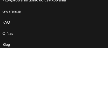
Przygotowanie donic do użytkowania
Gwarancja
FAQ
O Nas
Blog
Katalog
Katalog stone
POLYMAXFORM © 2022 Wszystkie prawa zastrzeżone.
Tworzenie sklepów internetowych Platinum Interactive