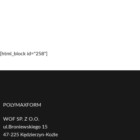
[html_block id="258"]
POLYMAXFORM
WOF SP. Z O.O.
ul.Broniewskiego 15
47-225 Kędzierzyn-Koźle