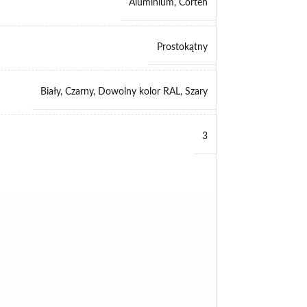
Aluminium
,
Corten
Prostokątny
Biały
,
Czarny
,
Dowolny kolor RAL
,
Szary
3