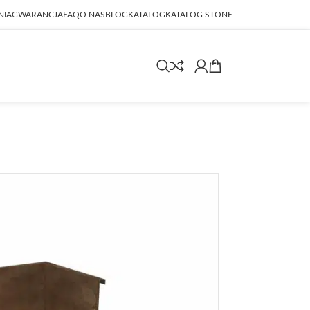
NIA
GWARANCJA
FAQ
O NAS
BLOG
KATALOG
KATALOG STONE