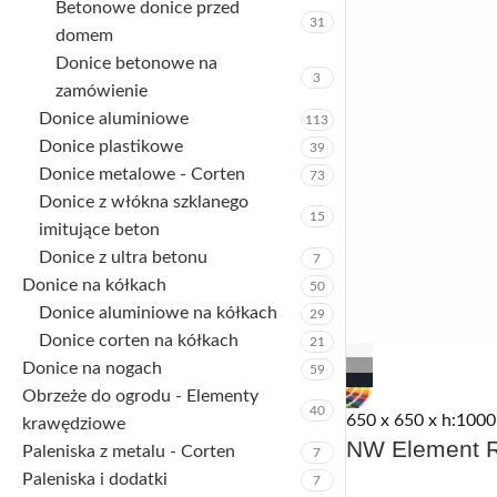
Betonowe donice przed
31
domem
Donice betonowe na
3
zamówienie
Donice aluminiowe
113
Donice plastikowe
39
Donice metalowe - Corten
73
Donice z włókna szklanego
15
imitujące beton
Donice z ultra betonu
7
Donice na kółkach
50
Donice aluminiowe na kółkach
29
Donice corten na kółkach
21
Donice na nogach
59
Obrzeże do ogrodu - Elementy
40
650 x 650 x h:1000
krawędziowe
NW Element R
Paleniska z metalu - Corten
7
Paleniska i dodatki
7