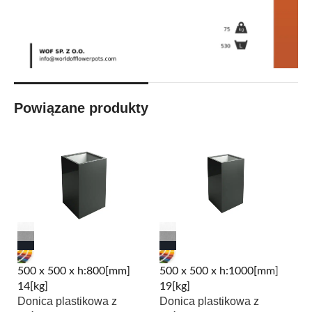
Powiązane produkty
500 x 500 x h:800[mm]
500 x 500 x h:1000[mm]
1
14[kg]
19[kg]
42
Donica plastikowa z
Donica plastikowa z
D