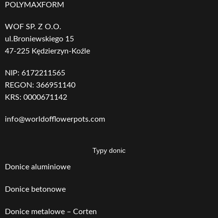
DONICY
DONICY
POLYMAXFORM
RAL
,
Szary
RAL
,
Szary
WOF SP. Z O.O.
GRUBOŚĆ
GRUBOŚĆ
ul.Broniewskiego 15
20
20
OCIEPLENIA
OCIEPLENIA
47-225 Kędzierzyn-Koźle
NIP: 6172211565
GRUBOŚĆ
GRUBOŚĆ
5
5
REGON: 366951140
MATERIAŁU
MATERIAŁU
KRS: 0000671142
WAGA
WAGA
info@worldofflowerpots.com
14
19
Typy donic
Donice aluminiowe
Donice betonowe
Donice metalowe – Corten